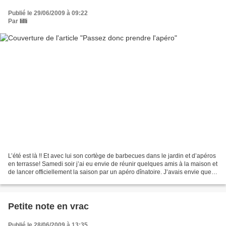
Publié le 29/06/2009 à 09:22
Par
lilli
L’été est là !! Et avec lui son cortège de barbecues dans le jardin et d’apéros
en terrasse! Samedi soir j’ai eu envie de réunir quelques amis à la maison et
de lancer officiellement la saison par un apéro dînatoire. J’avais envie que le
Sud s’invite...
Petite note en vrac
Publié le 28/06/2009 à 13:35