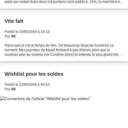
paire qui restait dispo dans ma ponture) sont soldés à -15%, la marinière est
epuisée et la vareuse...
Vite fait
Publié le 23/06/2009 à 19:12
Par
lilli
Parce que je n'ai le temps de rien. J'ai beaucoup (trop) de boulot en ce
moment. Mes journées de travail finissent à pas d'heure alors que je
voudrais aller au cinéma voir Coraline (dont j'ai entendu le plus grand bien,
dites moi si je me trompe) et Dancing...
Wishlist pour les soldes
Publié le 22/06/2009 à 06:53
Par
lilli