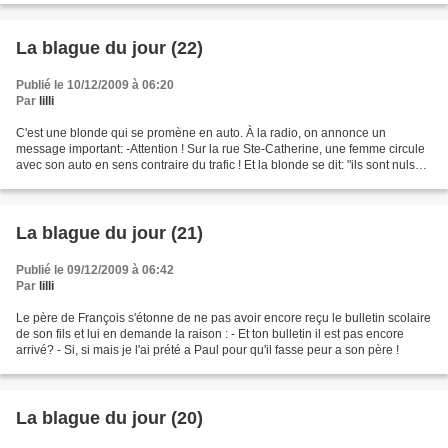
La blague du jour (22)
Publié le 10/12/2009 à 06:20
Par
lilli
C'est une blonde qui se promène en auto. À la radio, on annonce un
message important: -Attention ! Sur la rue Ste-Catherine, une femme circule
avec son auto en sens contraire du trafic ! Et la blonde se dit: "ils sont nuls
y'en a pas qu'une, ils sont...
La blague du jour (21)
Publié le 09/12/2009 à 06:42
Par
lilli
Le père de François s'étonne de ne pas avoir encore reçu le bulletin scolaire
de son fils et lui en demande la raison : - Et ton bulletin il est pas encore
arrivé? - Si, si mais je l'ai prété a Paul pour qu'il fasse peur a son père !
La blague du jour (20)