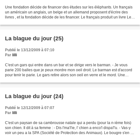
Une fondation décide de financer des études sur les éléphants. Un français
un américain un anglais, un belge et un allemand proposent d'écrire des
livres , et la fondation décide de les financer. Le français produit un livre Les
relations sexuelles chez...
La blague du jour (25)
Publié le 13/12/2009 à 07:10
Par
lilli
C'est un gars qui entre dans un bar et se dirige vers le barman. - Je vous
parie 200 balles que je peux mordre mon oeil droit. Le barman est d'accord
pour tenir le parie. Le gars retire alors son oeil en verre et le mord. Une
demi-heure plus tard.. -...
La blague du jour (24)
Publié le 12/12/2009 à 07:07
Par
lilli
C'est un paysan de sa cambrousse natale qui a perdu (pour la n-ième fois)
son chien. Il dit à sa femme : - Dis l'ma'l'ie, l' chien a enco'l dispa'l'u. - Vas-y
voir un peu a la SPA (Société de Protection des Animaux). Le bougre s'en va
donc a la SPA pour...