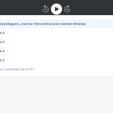
bey Maguire, c'est lui ! Rencontre avec Damien Witecka
e 6
e 5
e 4
e 3
s créatrices de la VF !
e 2
e 1
e Mektoub My Love arrive enfin ! Rencontre avec Shaïn Boumedine et Sal
i : après Toni en famille