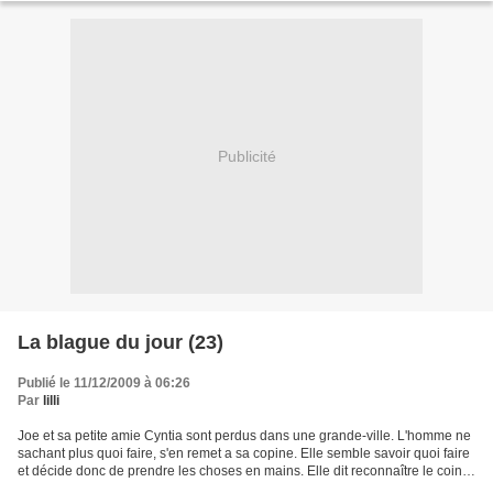
Publicité
La blague du jour (23)
Publié le 11/12/2009 à 06:26
Par
lilli
Joe et sa petite amie Cyntia sont perdus dans une grande-ville. L'homme ne
sachant plus quoi faire, s'en remet a sa copine. Elle semble savoir quoi faire
et décide donc de prendre les choses en mains. Elle dit reconnaître le coin,
elle dit à Joe de continuer,...