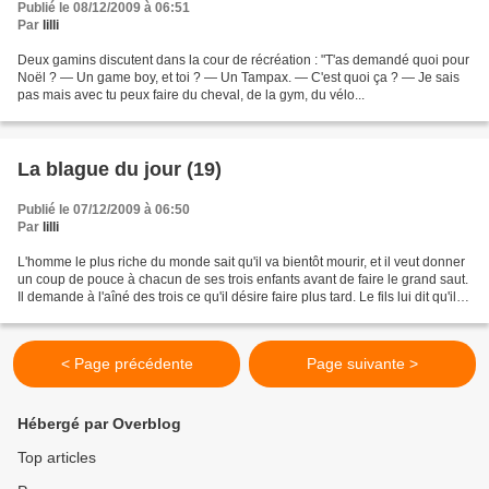
Publié le 08/12/2009 à 06:51
Par
lilli
Deux gamins discutent dans la cour de récréation : "T'as demandé quoi pour
Noël ? — Un game boy, et toi ? — Un Tampax. — C'est quoi ça ? — Je sais
pas mais avec tu peux faire du cheval, de la gym, du vélo...
La blague du jour (19)
Publié le 07/12/2009 à 06:50
Par
lilli
L'homme le plus riche du monde sait qu'il va bientôt mourir, et il veut donner
un coup de pouce à chacun de ses trois enfants avant de faire le grand saut.
Il demande à l'aîné des trois ce qu'il désire faire plus tard. Le fils lui dit qu'il
adore les...
< Page précédente
Page suivante >
Hébergé par Overblog
Top articles