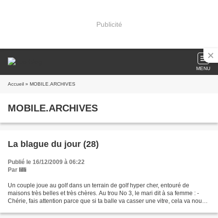
Publicité
MENU
Accueil
» MOBILE.ARCHIVES
MOBILE.ARCHIVES
La blague du jour (28)
Publié le 16/12/2009 à 06:22
Par
lilli
Un couple joue au golf dans un terrain de golf hyper cher, entouré de
maisons très belles et très chères. Au trou No 3, le mari dit à sa femme : -
Chérie, fais attention parce que si ta balle va casser une vitre, cela va nous
coûter une fortune. L'épouse...