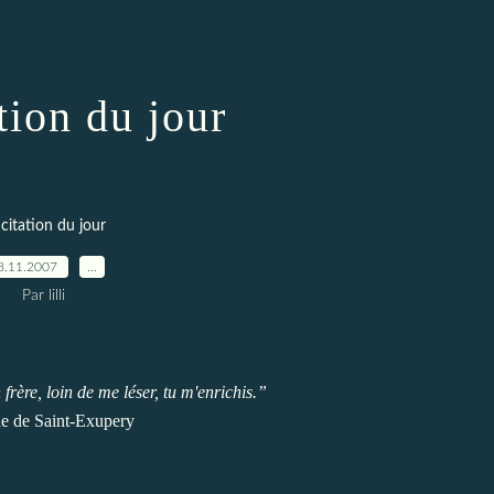
tion du jour
 citation du jour
8.11.2007
…
Par lilli
 frère, loin de me léser, tu m'enrichis.”
e de Saint-Exupery