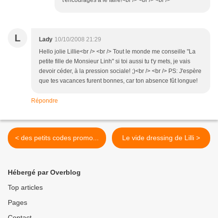
t'encourages à le faire!<br /> <br /> <br />
L
Lady
10/10/2008 21:29
Hello jolie Lillie<br /> <br /> Tout le monde me conseille "La
petite fille de Monsieur Linh" si toi aussi tu t'y mets, je vais
devoir céder, à la pression sociale! ;)<br /> <br /> PS: J'espère
que tes vacances furent bonnes, car ton absence fût longue!
Répondre
< des petits codes promo...
Le vide dressing de Lilli >
Hébergé par Overblog
Top articles
Pages
Contact