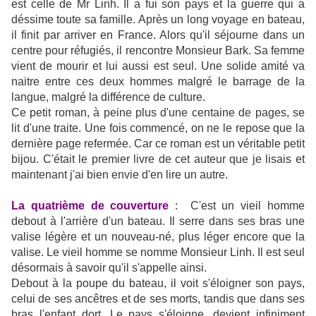
est celle de Mr Linh. Il a fui son pays et la guerre qui a
déssime toute sa famille. Après un long voyage en bateau,
il finit par arriver en France. Alors qu'il séjourne dans un
centre pour réfugiés, il rencontre Monsieur Bark. Sa femme
vient de mourir et lui aussi est seul. Une solide amité va
naitre entre ces deux hommes malgré le barrage de la
langue, malgré la différence de culture.
Ce petit roman, à peine plus d'une centaine de pages, se
lit d'une traite. Une fois commencé, on ne le repose que la
dernière page refermée. Car ce roman est un véritable petit
bijou. C'était le premier livre de cet auteur que je lisais et
maintenant j'ai bien envie d'en lire un autre.
La quatrième de couverture
: C'est un vieil homme
debout à l'arrière d'un bateau. Il serre dans ses bras une
valise légère et un nouveau-né, plus léger encore que la
valise. Le vieil homme se nomme Monsieur Linh. Il est seul
désormais à savoir qu'il s'appelle ainsi.
Debout à la poupe du bateau, il voit s'éloigner son pays,
celui de ses ancêtres et de ses morts, tandis que dans ses
bras l'enfant dort. Le pays s'éloigne, devient infiniment