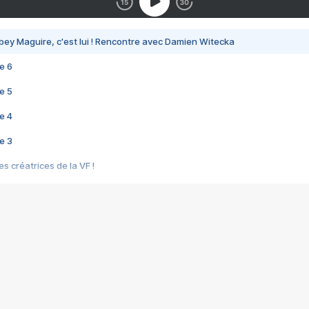
bey Maguire, c'est lui ! Rencontre avec Damien Witecka
e 6
e 5
e 4
e 3
s créatrices de la VF !
e 2
e 1
e Mektoub My Love arrive enfin ! Rencontre avec Shaïn Boumedine et Sal
i : après Toni en famille
elle réalise le bouleversant Dites lui que je l'aime