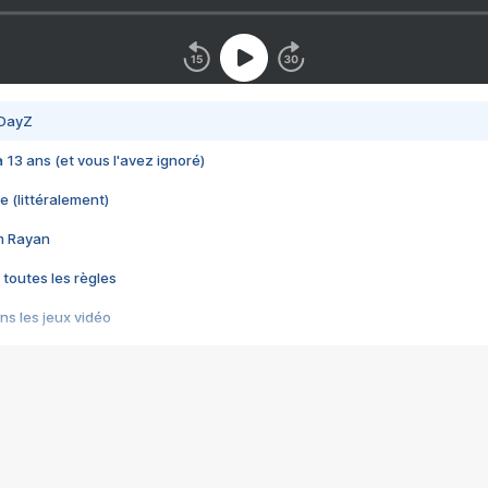
 DayZ
 a 13 ans (et vous l'avez ignoré)
e (littéralement)
im Rayan
 toutes les règles
s les jeux vidéo
us choquant de Rockstar ? - Le scandale BULLY
e plus moche de Steam
du RÊVE tourne au CAUCHEMAR
pendant 8 heures