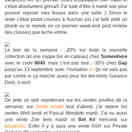
c'était absolument génial!! J'ai hate d'être à mardi soir pour
pouvoir reposer mes fesses dans une selle :) Sinon le
reste c'était plutot courses à Auchan (où j'ai failli pété un
plomb vu le monde en ce premier week-end post rentrée
des classes) que leche-vitrine.
Le bon de la semaine : -20% sur toute la nouvelle
collection (et une nappe bio en cadeau) chez
Somewhere
avec le code
8040
. mais c'est pas tout : -30% chez
Gap
jusqu'au 13 septembre avec l'invitation
ici
(je ne sais pas
par contre si ça marche aussi pour les tee-shirts Garance
Doré, à voir)
On jette un oeil maintenant sur les ventes privées de la
semaine: sur
Vente privée
tout d'abord, j'ai repere les
ventes Well lundi et Pascal Morabito mardi. J'ai vu aussi
une vente Zoe tees mardi et
Bel Air
mercredi sur
bazarchic
. Enfin il y a aura une vente ASH sur Private