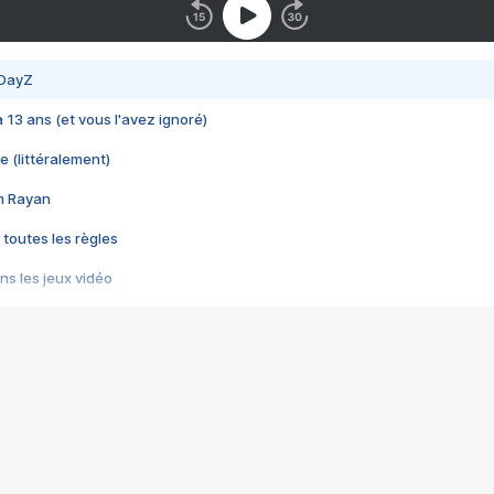
 DayZ
 a 13 ans (et vous l'avez ignoré)
e (littéralement)
im Rayan
 toutes les règles
s les jeux vidéo
us choquant de Rockstar ? - Le scandale BULLY
e plus moche de Steam
du RÊVE tourne au CAUCHEMAR
pendant 8 heures
it… à tort