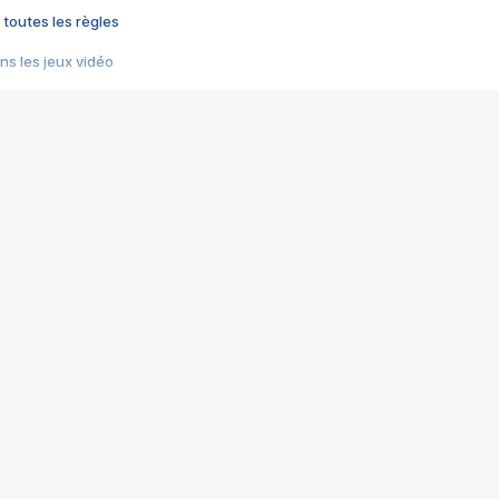
 toutes les règles
s les jeux vidéo
us choquant de Rockstar ? - Le scandale BULLY
e plus moche de Steam
du RÊVE tourne au CAUCHEMAR
pendant 8 heures
it… à tort
umiliés par un jeu vidéo
ire - Final Fantasy 8
ti un empire - Age of Empires
story DOFUS
tard, il crée l'un des pires jeux de tous les temps, MindsEye.