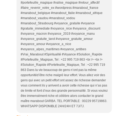
#portefeuille_magique #valise_magique #retour_affectif
#faire_revenir_votre_ex #wordpress #marabout_france
#marabout_belgique #marabout_Italie #marabout_afrique
#marabout_vaudou #marabout_vodou
#marabout_Strasbourg #voyance_gratuite #voyance
#gratuite_immediate #voyance_nice #voyance_discount
#voyance_macron #voyance_2019 #voyance_manu
#voyance_gratuite_tarot #voyance_gratuite_amour
#voyance_amour #voyance_a_nice
#voyance_alpes_maritimes #voyance_antibes
#Vrai_Marabout #Spiritualité #Voyance #Solution_Rapide
#Portefeuille_Magique, Tel : +22 995 719 863 <br /> <br />
#Solution_Rapide #Portefeuille_Magique, Tel : +22 995 719
863 Dans la vie beaucoup de gens n’ont pas la même
opportunitéd’être riche malgré leur effort. Vous allez voir des
gens qui avec un petit effort ont assez de richesse demander
vous comment ils y arrivent a avoir cette richesse qui n’as pas
de limite et font d’eux des grande personnalité. Si vous voulez
être immensément riche et célèbre alors contacter le grand
maître marabout GARBA. TEL PORTABLE : 00229 95719863.
WHATSAPP DISPONIBLE 24H/24H ET 7J/7J.