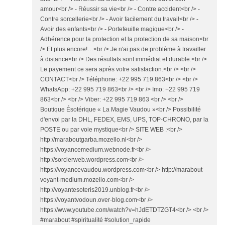
amour<br /> - Réussir sa vie<br /> - Contre accident<br /> -
Contre sorcellerie<br /> - Avoir facilement du travail<br /> -
Avoir des enfants<br /> - Portefeuille magique<br /> -
Adhérence pour la protection et la protection de sa maison<br
/> Et plus encore!…<br /> Je n'ai pas de problème à travailler
à distance<br /> Des résultats sont immédiat et durable.<br />
Le payement ce sera après votre satisfaction.<br /> <br />
CONTACT<br /> Téléphone: +22 995 719 863<br /> <br />
WhatsApp: +22 995 719 863<br /> <br /> Imo: +22 995 719
863<br /> <br /> Viber: +22 995 719 863 <br /> <br />
Boutique Ésotérique « La Magie Vaudou »<br /> Possibilité
d'envoi par la DHL, FEDEX, EMS, UPS, TOP-CHRONO, par la
POSTE ou par voie mystique<br /> SITE WEB :<br />
http://maraboutgarba.mozello.nl<br />
https://voyancemedium.webnode.fr<br />
http://sorcierweb.wordpress.com<br />
https://voyancevaudou.wordpress.com<br /> http://marabout-
voyant-medium.mozello.com<br />
http://voyantesoteris2019.unblog.fr<br />
https://voyantvodoun.over-blog.com<br />
https://www.youtube.com/watch?v=hJdETDTZGT4<br /> <br />
#marabout #spiritualité #solution_rapide