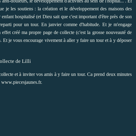
anti-douleurs, le développement d'activités au sein de l'hôpital... . Et
que je les soutiens : la création et le développement des maisons des
nfant hospitalisé (et Dieu sait que c'est important d'être près de son
t reparti pour un tour. En janvier comme d'habitude. Et je m'engage
en effet créé ma propre page de collecte (c'est la grosse nouveauté de
). Et je vous encourage vivement à aller y faire un tour et à y déposer
lecte et à inviter vos amis à y faire un tour. Ca prend deux minutes
www.piecesjaunes.fr
.