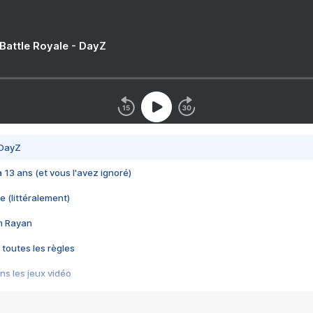
 Battle Royale - DayZ
 DayZ
 a 13 ans (et vous l'avez ignoré)
e (littéralement)
im Rayan
 toutes les règles
s les jeux vidéo
us choquant de Rockstar ? - Le scandale BULLY