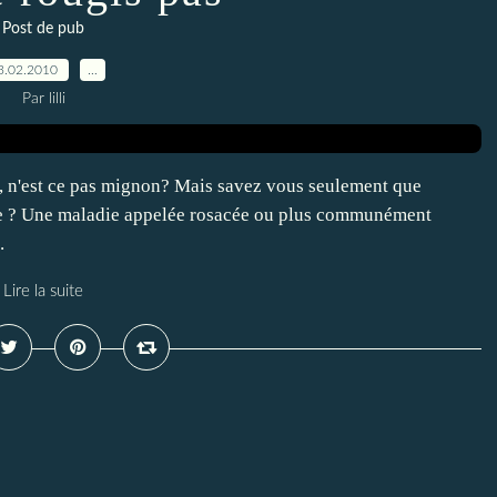
Post de pub
3.02.2010
…
Par lilli
, n'est ce pas mignon? Mais savez vous seulement que
die ? Une maladie appelée rosacée ou plus communément
.
Lire la suite