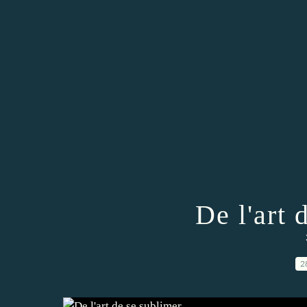
De l'art 
2