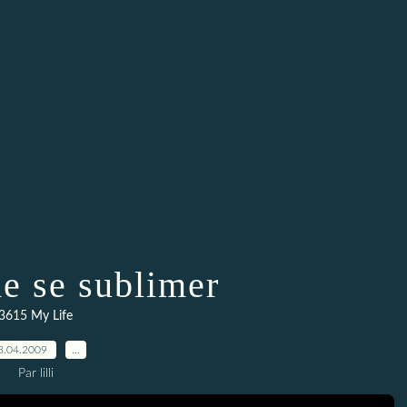
de se sublimer
3615 My Life
8.04.2009
…
Par lilli