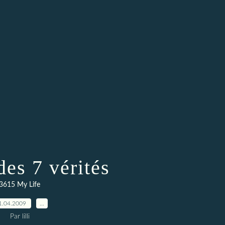
des 7 vérités
3615 My Life
1.04.2009
…
Par lilli