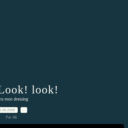
Look! look!
ns mon dressing
5.08.2008
…
Par lilli