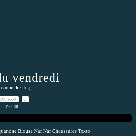
u vendredi
ns mon dressing
1.08.2008
…
Par lilli
néquanone Blouse Naf Naf Chaussures Texto