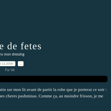
e de fetes
ns mon dressing
4.12.2008
…
Par lilli
tin sur mon lit avant de partir la robe que je porterai ce soir :
 mes cheres pashminas. Comme ça, au moindre frisson, je me