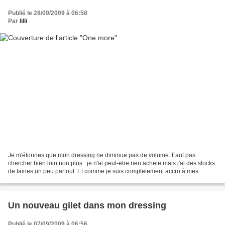
Publié le 28/09/2009 à 06:58
Par
lilli
Je m'étonnes que mon dressing ne diminue pas de volume. Faut pas
chercher bien loin non plus : je n'ai peut-etre rien achete mais j'ai des stocks
de laines un peu partout. Et comme je suis completement accro à mes
aiguilles en ce moment, ça donne de nouveaux...
Un nouveau gilet dans mon dressing
Publié le 07/09/2009 à 06:56