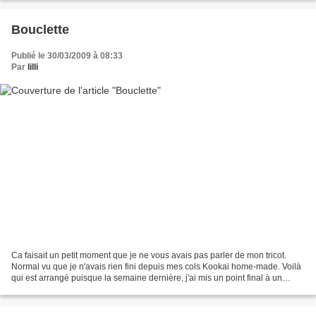
Bouclette
Publié le 30/03/2009 à 08:33
Par
lilli
Ca faisait un petit moment que je ne vous avais pas parler de mon tricot.
Normal vu que je n'avais rien fini depuis mes cols Kookai home-made. Voilà
qui est arrangé puisque la semaine dernière, j'ai mis un point final à un
adorable gilet bleu. Il s'agit...