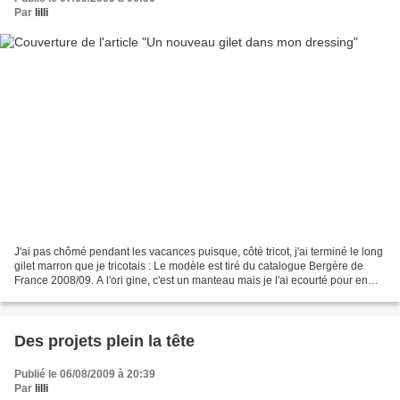
Par
lilli
J'ai pas chômé pendant les vacances puisque, côté tricot, j'ai terminé le long
gilet marron que je tricotais : Le modèle est tiré du catalogue Bergère de
France 2008/09. A l'ori gine, c'est un manteau mais je l'ai ecourté pour en
faire une veste longue...
Des projets plein la tête
Publié le 06/08/2009 à 20:39
Par
lilli