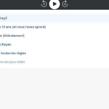
 DayZ
 a 13 ans (et vous l'avez ignoré)
e (littéralement)
im Rayan
 toutes les règles
s les jeux vidéo
us choquant de Rockstar ? - Le scandale BULLY
e plus moche de Steam
du RÊVE tourne au CAUCHEMAR
pendant 8 heures
it… à tort