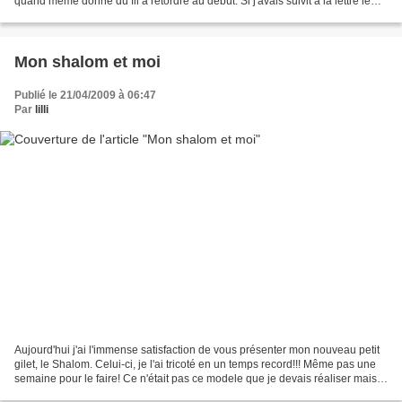
quand même donné du fil à retordre au début. Si j'avais suivit à la lettre le
modele Bergere de...
Mon shalom et moi
Publié le 21/04/2009 à 06:47
Par
lilli
Aujourd'hui j'ai l'immense satisfaction de vous présenter mon nouveau petit
gilet, le Shalom. Celui-ci, je l'ai tricoté en un temps record!!! Même pas une
semaine pour le faire! Ce n'était pas ce modele que je devais réaliser mais
quand je me suis rendu...