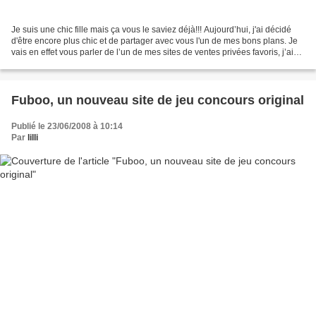
Je suis une chic fille mais ça vous le saviez déjà!!! Aujourd’hui, j'ai décidé
d'être encore plus chic et de partager avec vous l'un de mes bons plans. Je
vais en effet vous parler de l’un de mes sites de ventes privées favoris, j’ai
nommé Chic dressing...
Fuboo, un nouveau site de jeu concours original
Publié le 23/06/2008 à 10:14
Par
lilli