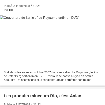
Publié le 11/08/2008 à 13:29
Par
lilli
Sorti dans les salles en octobre 2007 dans les salles, Le Royaume , le film
de Peter Berg sort enfin en DVD . L’histoire se passe à Ryad en Arabie
Saoudite. Un attentat des plus sanglants jamais perpétrés contre des
Occidentaux fait plus 100 morts et...
Les produits minceurs Bio, c'est Axian
Publié le 31/07/2008 à 21:32