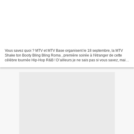
Vous savez quoi ? MTV et MTV Base organisent le 18 septembre, la MTV
Shake ton Booty Bling Bling Roma , première soirée à l'étranger de cette
célèbre tournée Hip-Hop R&B ! D’ailleurs je ne sais pas si vous savez, mais
une partie de la fete qui aura lieu...