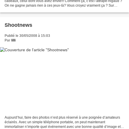
cadeaux, celui dont vous avez envie!!! Comment ça, c’est l’attrape-nigaud ?
On ne gagne jamais rien à ces jeux-là? Vous croyez vraiment ça ? Sur
KDOalacarte en effet c’est différent...
Shootnews
Publié le 30/05/2008 à 15:03
Par
lilli
Aujourd’hui, faire des photos n’est plus réservé à une poignée d’amateurs
éclairés. Avec un simple téléphone portable, on peut maintenant
immortaliser n’importe quel événement avec une bonne qualité d’image et