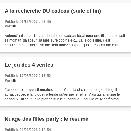
A la recherche DU cadeau (suite et fin)
Publié le 06/12/2007 à 07:45
Par
lilli
Aujourd'hui on part à la recherche du cadeau ideal pour une fille que ce soit
sa môman, sa soeur, sa meilleure copine,etc... Là je dois dire, c'est
beaucoup plus facile. Ne me demandez pas pourquoi, c'est comme ça!!!!
Voici tout de même quelques idées...
Le jeu des 4 verites
Publié le 17/08/2007 à 17:52
Par
lilli
J’adoooore les questionnaires idiots. Celui là circule de blog en blog, il
aurait peut-être fallu que j’attende qu’on me le refile. Mais qui allait me le
passer ? Du coup je le prends ni vue ni connue. Et qui le veux après moi
fasse de même… Voilà !!!!...
Nuage des filles party : le résumé
Publié le 01/03/2008 à 18:54