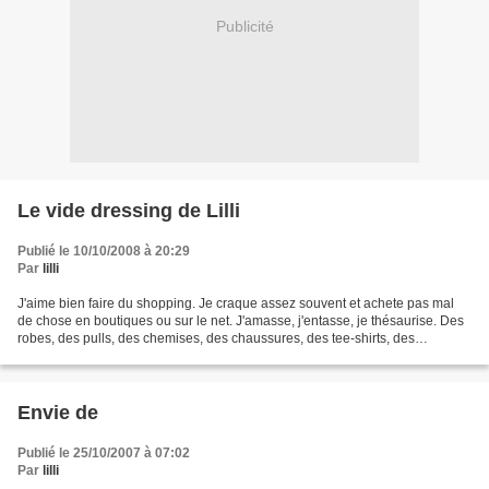
Publicité
Le vide dressing de Lilli
Publié le 10/10/2008 à 20:29
Par
lilli
J'aime bien faire du shopping. Je craque assez souvent et achete pas mal
de chose en boutiques ou sur le net. J'amasse, j'entasse, je thésaurise. Des
robes, des pulls, des chemises, des chaussures, des tee-shirts, des
écharpes et étoles... Mon dressing...
Envie de
Publié le 25/10/2007 à 07:02
Par
lilli