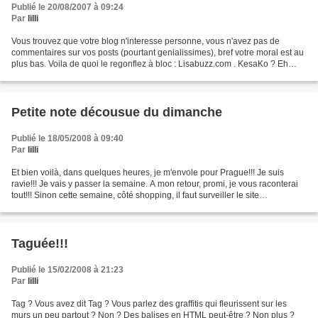
Publié le 20/08/2007 à 09:24
Par
lilli
Vous trouvez que votre blog n'interesse personne, vous n'avez pas de
commentaires sur vos posts (pourtant genialissimes), bref votre moral est au
plus bas. Voila de quoi le regonflez à bloc : Lisabuzz.com . KesaKo ? Eh
bien il s'agit d'un robot qui fait...
Petite note décousue du dimanche
Publié le 18/05/2008 à 09:40
Par
lilli
Et bien voilà, dans quelques heures, je m'envole pour Prague!!! Je suis
ravie!!! Je vais y passer la semaine. A mon retour, promi, je vous raconterai
tout!!! Sinon cette semaine, côté shopping, il faut surveiller le site
d'AnnaSand où devrait se derouler...
Taguée!!!
Publié le 15/02/2008 à 21:23
Par
lilli
Tag ? Vous avez dit Tag ? Vous parlez des graffitis qui fleurissent sur les
murs un peu partout ? Non ? Des balises en HTML peut-être ? Non plus ?