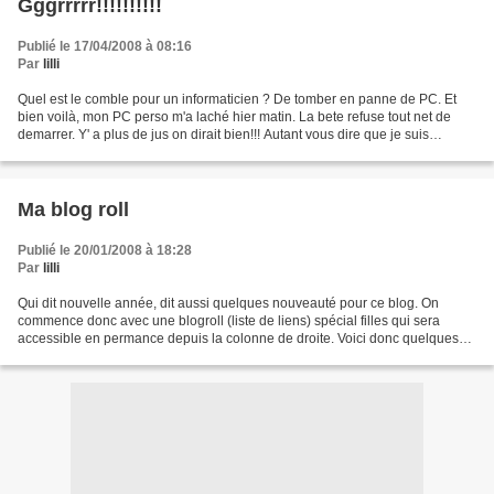
Gggrrrrr!!!!!!!!!!
Publié le 17/04/2008 à 08:16
Par
lilli
Quel est le comble pour un informaticien ? De tomber en panne de PC. Et
bien voilà, mon PC perso m'a laché hier matin. La bete refuse tout net de
demarrer. Y' a plus de jus on dirait bien!!! Autant vous dire que je suis
frustrée, en manque. Je n'ai plus...
Ma blog roll
Publié le 20/01/2008 à 18:28
Par
lilli
Qui dit nouvelle année, dit aussi quelques nouveauté pour ce blog. On
commence donc avec une blogroll (liste de liens) spécial filles qui sera
accessible en permance depuis la colonne de droite. Voici donc quelques
blogs qui peuplent mon Netvibes et que...