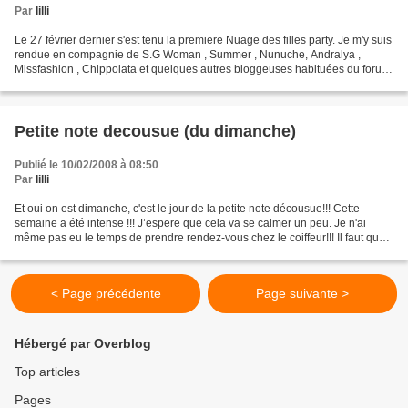
Par
lilli
Le 27 février dernier s'est tenu la premiere Nuage des filles party. Je m'y suis
rendue en compagnie de S.G Woman , Summer , Nunuche, Andralya ,
Missfashion , Chippolata et quelques autres bloggeuses habituées du forum
Caroline Daily. Nous nous etions...
Petite note decousue (du dimanche)
Publié le 10/02/2008 à 08:50
Par
lilli
Et oui on est dimanche, c'est le jour de la petite note décousue!!! Cette
semaine a été intense !!! J’espere que cela va se calmer un peu. Je n'ai
même pas eu le temps de prendre rendez-vous chez le coiffeur!!! Il faut que
je me le note dans un coin et...
< Page précédente
Page suivante >
Hébergé par Overblog
Top articles
Pages