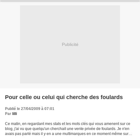
Publicité
Pour celle ou celui qui cherche des foulards
Publié le 27/04/2009 à 07:01
Par
lilli
Ce matin, en regardant mes stats et les mots clés qui vous amenent sur ce
blog, j'ai vu que quelqu'un cherchait une vente privée de foulards. Je n'en
avais pas parlé mais il y en a une multimarques en ce moment même sur
Showroomprivé. Il y a de forts...