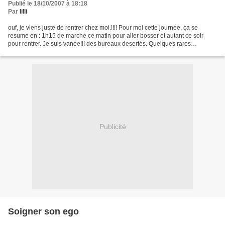
Publié le 18/10/2007 à 18:18
Par
lilli
ouf, je viens juste de rentrer chez moi.!!!! Pour moi cette journée, ça se
resume en : 1h15 de marche ce matin pour aller bosser et autant ce soir
pour rentrer. Je suis vanée!!! des bureaux desertés. Quelques rares
personnes seulement ont fait le déplacement....
Publicité
Soigner son ego