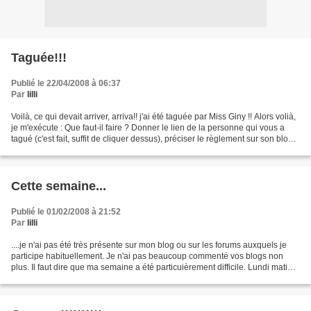
Taguée!!!
Publié le 22/04/2008 à 06:37
Par
lilli
Voilà, ce qui devait arriver, arriva!! j'ai été taguée par Miss Giny !! Alors volià,
je m'exécute : Que faut-il faire ? Donner le lien de la personne qui vous a
tagué (c'est fait, suffit de cliquer dessus), préciser le règlement sur son blog
(c'est ce...
Cette semaine...
Publié le 01/02/2008 à 21:52
Par
lilli
....je n'ai pas été très présente sur mon blog ou sur les forums auxquels je
participe habituellement. Je n'ai pas beaucoup commenté vos blogs non
plus. Il faut dire que ma semaine a été particuièrement difficile. Lundi matin,
j'arrive au bureau. J'allume...