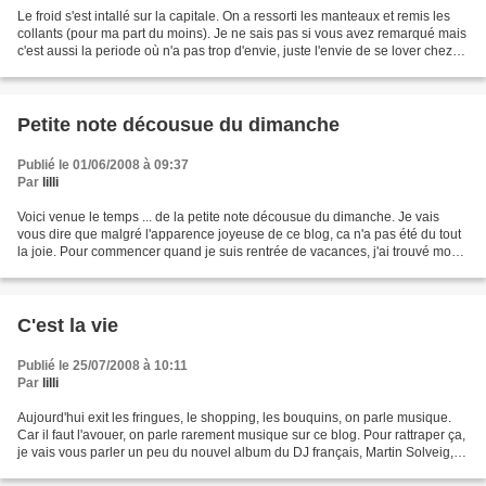
Le froid s'est intallé sur la capitale. On a ressorti les manteaux et remis les
collants (pour ma part du moins). Je ne sais pas si vous avez remarqué mais
c'est aussi la periode où n'a pas trop d'envie, juste l'envie de se lover chez
soi bien au chaud....
Petite note décousue du dimanche
Publié le 01/06/2008 à 09:37
Par
lilli
Voici venue le temps ... de la petite note décousue du dimanche. Je vais
vous dire que malgré l'apparence joyeuse de ce blog, ca n'a pas été du tout
la joie. Pour commencer quand je suis rentrée de vacances, j'ai trouvé mon
appart cambriolé. 75% de mon...
C'est la vie
Publié le 25/07/2008 à 10:11
Par
lilli
Aujourd'hui exit les fringues, le shopping, les bouquins, on parle musique.
Car il faut l'avouer, on parle rarement musique sur ce blog. Pour rattraper ça,
je vais vous parler un peu du nouvel album du DJ français, Martin Solveig,
C'est la vie. A la fois...