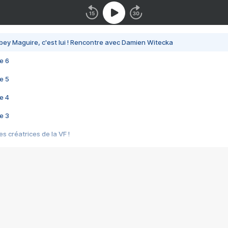
bey Maguire, c'est lui ! Rencontre avec Damien Witecka
e 6
e 5
e 4
e 3
s créatrices de la VF !
e 2
e 1
e Mektoub My Love arrive enfin ! Rencontre avec Shaïn Boumedine et Sal
i : après Toni en famille
elle réalise le bouleversant Dites lui que je l'aime