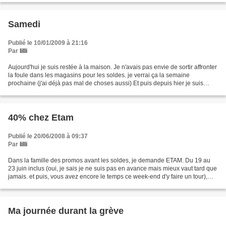
Samedi
Publié le 10/01/2009 à 21:16
Par
lilli
Aujourd'hui je suis restée à la maison. Je n'avais pas envie de sortir affronter
la foule dans les magasins pour les soldes. je verrai ça la semaine
prochaine (j'ai déjà pas mal de choses aussi) Et puis depuis hier je suis
malade. Alors j'ai passé la...
40% chez Etam
Publié le 20/06/2008 à 09:37
Par
lilli
Dans la famille des promos avant les soldes, je demande ETAM. Du 19 au
23 juin inclus (oui, je sais je ne suis pas en avance mais mieux vaut tard que
jamais. et puis, vous avez encore le temps ce week-end d'y faire un tour),
beneficiez de 40% de remise...
Ma journée durant la grève