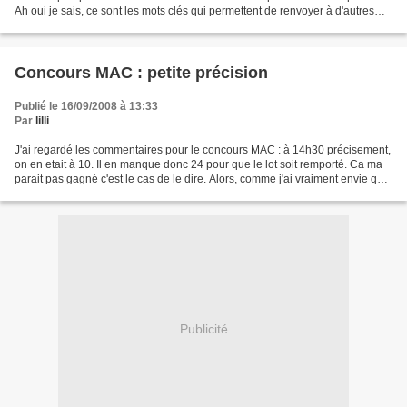
Ah oui je sais, ce sont les mots clés qui permettent de renvoyer à d'autres
articles ou blogs parlant des...
Concours MAC : petite précision
Publié le 16/09/2008 à 13:33
Par
lilli
J'ai regardé les commentaires pour le concours MAC : à 14h30 précisement,
on en etait à 10. Il en manque donc 24 pour que le lot soit remporté. Ca ma
parait pas gagné c'est le cas de le dire. Alors, comme j'ai vraiment envie que
l'une d'entre vous en...
Publicité