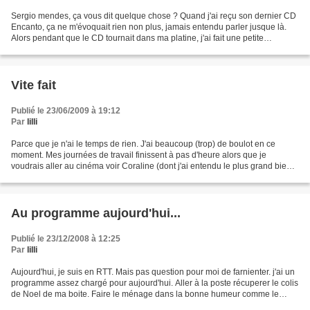
Sergio mendes, ça vous dit quelque chose ? Quand j'ai reçu son dernier CD
Encanto, ça ne m'évoquait rien non plus, jamais entendu parler jusque là.
Alors pendant que le CD tournait dans ma platine, j'ai fait une petite
recherche sur Google. Sergio Mendès...
Vite fait
Publié le 23/06/2009 à 19:12
Par
lilli
Parce que je n'ai le temps de rien. J'ai beaucoup (trop) de boulot en ce
moment. Mes journées de travail finissent à pas d'heure alors que je
voudrais aller au cinéma voir Coraline (dont j'ai entendu le plus grand bien,
dites moi si je me trompe) et Dancing...
Au programme aujourd'hui...
Publié le 23/12/2008 à 12:25
Par
lilli
Aujourd'hui, je suis en RTT. Mais pas question pour moi de farnienter. j'ai un
programme assez chargé pour aujourd'hui. Aller à la poste récuperer le colis
de Noel de ma boite. Faire le ménage dans la bonne humeur comme le
préconise Petite Marquise Finir...