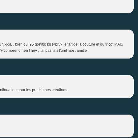
n xxxL , bien oui 95 (petits) kg !<br /> je fait de la couture et du tricot MAIS
'y comprend rien ! hey , j'ai pas fais l'unif moi . amitié
ntinuation pour tes prochaines créations.