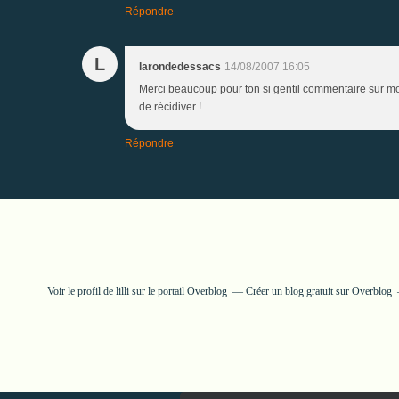
Répondre
L
larondedessacs
14/08/2007 16:05
Merci beaucoup pour ton si gentil commentaire sur mon 
de récidiver !
Répondre
Voir le profil de
lilli
sur le portail Overblog
Créer un blog gratuit sur Overblog