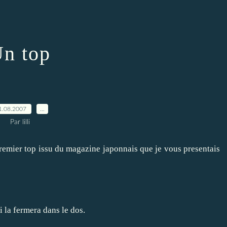
n top
1.08.2007
…
Par lilli
premier top issu du magazine japonnais que je vous presentais
ui la fermera dans le dos.