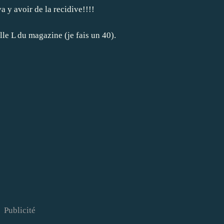
va y avoir de la recidive!!!!
aille L du magazine (je fais un 40).
Publicité