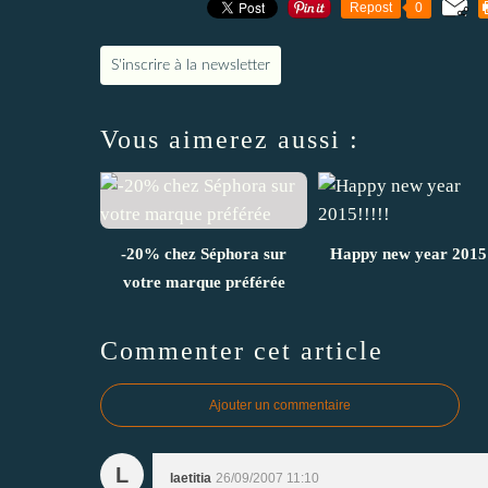
Repost
0
S'inscrire à la newsletter
Vous aimerez aussi :
-20% chez Séphora sur
Happy new year 2015!
votre marque préférée
Commenter cet article
Ajouter un commentaire
L
laetitia
26/09/2007 11:10