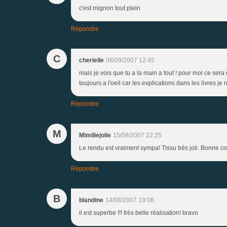
c'est mignon tout plein
Répondre
C
cherielle
08/09/2007 12:45
mais je vois que tu a la main a tout ! pour moi ce sera u
toujours a l'oeil car les explications dans les livres je n
Répondre
M
Mimiliejolie
15/08/2007 22:25
Le rendu est vraiment sympa! Tissu trés joli. Bonne co
Répondre
B
blandine
14/08/2007 19:08
il est superbe !!! très belle réalisation! bravo