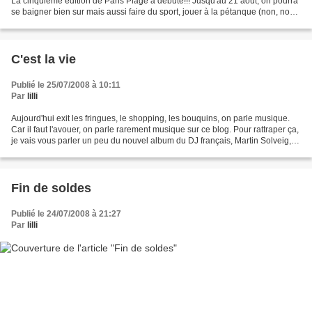
La cinquième édition de Paris Plage a débuté!!! Jusqu'au 21 aout, on pourra
se baigner bien sur mais aussi faire du sport, jouer à la pétanque (non, non,
je vous vois venir, ce...
C'est la vie
Publié le 25/07/2008 à 10:11
Par
lilli
Aujourd'hui exit les fringues, le shopping, les bouquins, on parle musique.
Car il faut l'avouer, on parle rarement musique sur ce blog. Pour rattraper ça,
je vais vous parler un peu du nouvel album du DJ français, Martin Solveig,
C'est la vie. A la fois...
Fin de soldes
Publié le 24/07/2008 à 21:27
Par
lilli