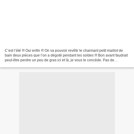
C’est l’été !!! Oui enfin !!! On va pouvoir revêtir le charmant petit maillot de
bain deux pièces que l’on a dégoté pendant les soldes !!! Bon avant faudrait
peut-être perdre un peu de gras ici et là, je vous le concède. Pas de
panique, ce n’est pas trop...