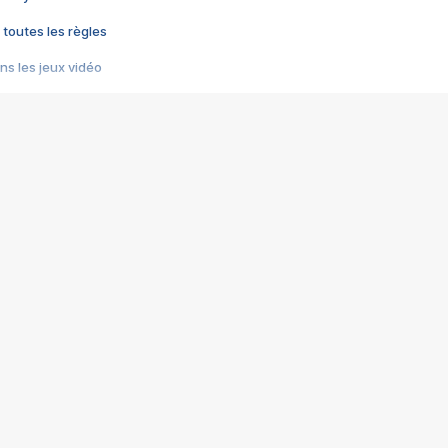
 toutes les règles
s les jeux vidéo
us choquant de Rockstar ? - Le scandale BULLY
e plus moche de Steam
du RÊVE tourne au CAUCHEMAR
pendant 8 heures
it… à tort
umiliés par un jeu vidéo
ire - Final Fantasy 8
ti un empire - Age of Empires
story DOFUS
tard, il crée l'un des pires jeux de tous les temps, MindsEye.