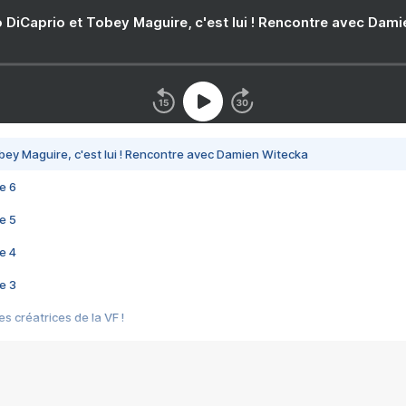
 DiCaprio et Tobey Maguire, c'est lui ! Rencontre avec Dam
bey Maguire, c'est lui ! Rencontre avec Damien Witecka
e 6
e 5
e 4
e 3
s créatrices de la VF !
e 2
e 1