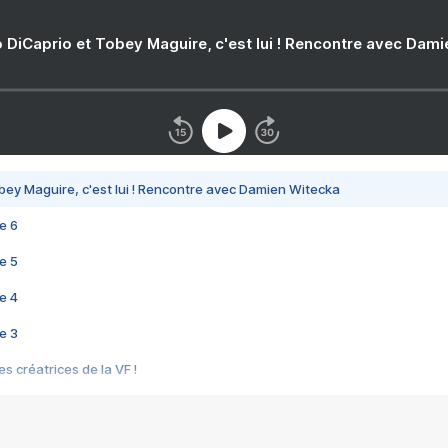
 DiCaprio et Tobey Maguire, c'est lui ! Rencontre avec Dam
bey Maguire, c'est lui ! Rencontre avec Damien Witecka
e 6
e 5
e 4
e 3
s créatrices de la VF !
e 2
e 1