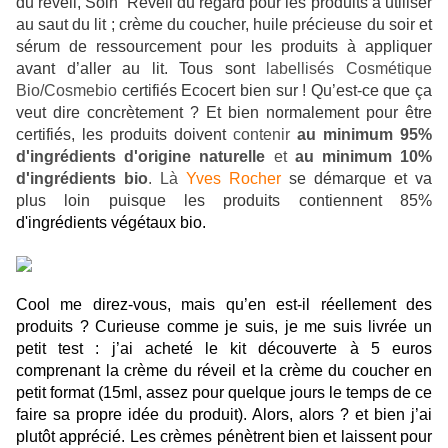
du réveil, Soin Réveil du regard pour les produits à utiliser
au saut du lit ; crème du coucher, huile précieuse du soir et
sérum de ressourcement pour les produits à appliquer
avant d’aller au lit. Tous sont
labellisés Cosmétique
Bio/Cosmebio
certifiés Ecocert bien sur ! Qu’est-ce que ça
veut dire concrètement ? Et bien normalement pour être
certifiés, les produits doivent
contenir
au minimum 95%
d'ingrédients d'origine naturelle
et
au minimum 10%
d'ingrédients bio
. Là
Yves Rocher
se démarque et va
plus loin puisque les produits contiennent 85%
d'ingrédients végétaux bio.
Cool me direz-vous, mais qu’en est-il réellement des
produits ? Curieuse comme je suis, je me suis livrée un
petit test : j’ai acheté le kit découverte à 5 euros
comprenant la crème du réveil et la crème du coucher en
petit format (15ml, assez pour quelque jours le temps de ce
faire sa propre idée du produit). Alors, alors ? et bien j’ai
plutôt apprécié. Les crèmes pénètrent bien et laissent pour