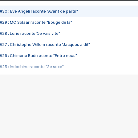
#30 : Eve Angeli raconte "Avant de partir"
#29 : MC Solaar raconte "Bouge de là"
28 : Lorie raconte "Je vais vite"
#27 : Christophe Willem raconte "Jacques a dit"
#26 : Chimène Badi raconte "Entre nous"
#25 : Indochine raconte "3e sexe"
#24 : Zaho raconte "C'est chelou"
#23 : Patrick Bruel raconte "Au café des délices"
#22 : Kyo raconte "Le chemin"
#21 : Nolwenn Leroy raconte "Cassé"
#20 : Patrick Hernandez raconte "Born to be alive"
#19 : Lorie raconte "Près de moi"