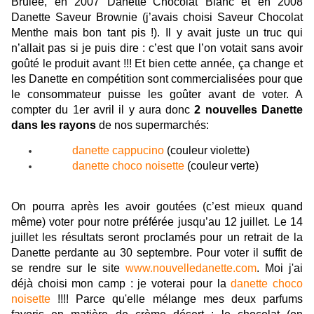
Brûlée, en 2007 Danette
Chocolat Blanc et en 2008
Danette Saveur Brownie (j’avais choisi Saveur Chocolat
Menthe mais bon tant pis !). Il y avait juste un truc qui
n’allait pas si je puis dire : c’est que l’on votait sans avoir
goûté le produit avant !!! Et bien cette année, ça change et
les Danette en compétition sont commercialisées pour que
le consommateur puisse les goûter avant de voter. A
compter du 1er avril il y aura donc
2 nouvelles Danette
dans les rayons
de nos supermarchés:
danette cappucino
(couleur violette)
danette choco noisette
(couleur verte)
On pourra après les avoir goutées (c’est mieux quand
même) voter pour notre préférée jusqu’au 12 juillet. Le 14
juillet les résultats seront proclamés pour un retrait de la
Danette perdante au 30 septembre. Pour voter il suffit de
se rendre sur le site
www.nouvelledanette.com
. Moi j'ai
déjà choisi mon camp : je voterai pour la
danette choco
noisette
!!!! Parce qu'elle mélange mes deux parfums