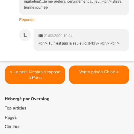
marketing)...je me prêterai certainement au jeu...<br /> Bises,
bonne journée
Répondre
L
lilli
21/03/2009 10:04
<br /> Tu n'est pas la seule, lol!!!<br /> <br /> <br />
< Le petit Nicolas s'expose
Vente privée Chloé >
à Paris
Hébergé par Overblog
Top articles
Pages
Contact