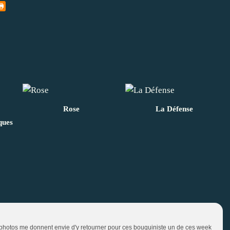
Rose
La Défense
ques
es photos me donnent envie d'y retourner pour ces bouquiniste un de ces week