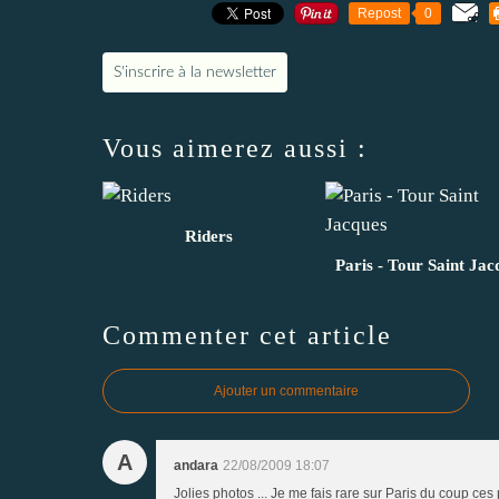
Repost
0
S'inscrire à la newsletter
Vous aimerez aussi :
Riders
Paris - Tour Saint Jac
Commenter cet article
Ajouter un commentaire
A
andara
22/08/2009 18:07
Jolies photos ... Je me fais rare sur Paris du coup c