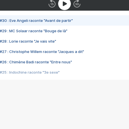
#30 : Eve Angeli raconte "Avant de partir"
#29 : MC Solaar raconte "Bouge de là"
28 : Lorie raconte "Je vais vite"
#27 : Christophe Willem raconte "Jacques a dit"
#26 : Chimène Badi raconte "Entre nous"
#25 : Indochine raconte "3e sexe"
#24 : Zaho raconte "C'est chelou"
#23 : Patrick Bruel raconte "Au café des délices"
#22 : Kyo raconte "Le chemin"
#21 : Nolwenn Leroy raconte "Cassé"
#20 : Patrick Hernandez raconte "Born to be alive"