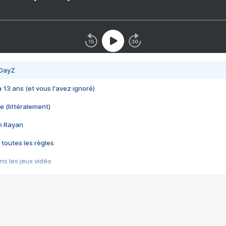
 DayZ
 a 13 ans (et vous l'avez ignoré)
e (littéralement)
im Rayan
 toutes les règles
s les jeux vidéo
us choquant de Rockstar ? - Le scandale BULLY
e plus moche de Steam
du RÊVE tourne au CAUCHEMAR