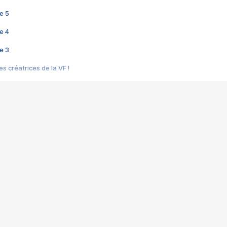
e 5
e 4
e 3
s créatrices de la VF !
e 2
e 1
e Mektoub My Love arrive enfin ! Rencontre avec Shaïn Boumedine et Sal
i : après Toni en famille
elle réalise le bouleversant Dites lui que je l'aime
ais ! Rencontre autour de Vie privée de Rebecca Zlotowski
 de Marguerite, Grave... Rencontre avec Ella Rumpf
 Les Rêveurs, un film intime sur la santé mentale