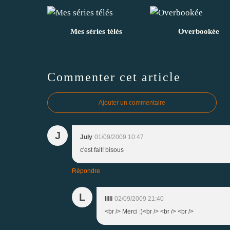
Mes séries télés
Overbookée
Commenter cet article
Ajouter un commentaire
J
July
01/09/2009 10:47
c'est fait! bisous
Répondre
L
lilli
02/09/2009 21:40
<br /> Merci :)<br /> <br /> <br />