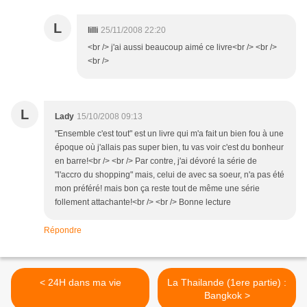
L
lilli
25/11/2008 22:20
<br /> j'ai aussi beaucoup aimé ce livre<br /> <br />
<br />
L
Lady
15/10/2008 09:13
"Ensemble c'est tout" est un livre qui m'a fait un bien fou à une
époque où j'allais pas super bien, tu vas voir c'est du bonheur
en barre!<br /> <br /> Par contre, j'ai dévoré la série de
"l'accro du shopping" mais, celui de avec sa soeur, n'a pas été
mon préféré! mais bon ça reste tout de même une série
follement attachante!<br /> <br /> Bonne lecture
Répondre
< 24H dans ma vie
La Thailande (1ere partie) :
Bangkok >