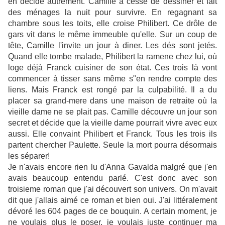
en décide autrement. Camille a cessé de dessiner et fait
des ménages la nuit pour survivre. En regagnant sa
chambre sous les toits, elle croise Philibert. Ce drôle de
gars vit dans le même immeuble qu'elle. Sur un coup de
tête, Camille l'invite un jour à diner. Les dés sont jetés.
Quand elle tombe malade, Philibert la ramene chez lui, où
loge déjà Franck cuisiner de son état. Ces trois là vont
commencer à tisser sans même s"en rendre compte des
liens. Mais Franck est rongé par la culpabilité. Il a du
placer sa grand-mere dans une maison de retraite où la
vieille dame ne se plait pas. Camille découvre un jour son
secret et décide que la vieille dame pourrait vivre avec eux
aussi. Elle convaint Philibert et Franck. Tous les trois ils
partent chercher Paulette. Seule la mort pourra désormais
les séparer!
Je n'avais encore rien lu d'Anna Gavalda malgré que j'en
avais beaucoup entendu parlé. C'est donc avec son
troisieme roman que j'ai découvert son univers. On m'avait
dit que j'allais aimé ce roman et bien oui. J'ai littéralement
dévoré les 604 pages de ce bouquin. A certain moment, je
ne voulais plus le poser, je voulais juste continuer ma