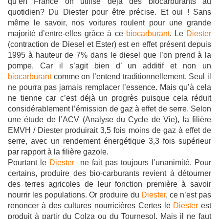
qu’en France on utilise déjà des biocarburants au
quotidien? Du Diester pour être précise. Et oui ! Sans
même le savoir, nos voitures roulent pour une grande
majorité d’entre-elles grâce à ce
biocarburant
. Le
Diester
(
contraction de Diesel et Ester)
est en effet présent depuis
1995 à hauteur de 7% dans le diesel que l’on prend à la
pompe. Car il s’agit bien d’ un additif et non un
biocarburant
comme on l’entend traditionnellement. Seul il
ne pourra pas jamais remplacer l’essence. Mais qu’à cela
ne tienne car c’est déjà un progrès puisque cela réduit
considérablement l’émission de gaz à effet de serre. Selon
une étude de l’ACV (Analyse du Cycle de Vie), la filière
EMVH / Diester produirait 3,5 fois moins de gaz à effet de
serre, avec un rendement énergétique 3,3 fois supérieur
par rapport à la filière gazole.
Pourtant le
Diester
ne fait pas toujours l’unanimité. Pour
certains, produire des bio-carburants revient à détourner
des terres agricoles de leur fonction première à savoir
nourrir les populations. Or produire du
Diester
, ce n’est pas
renoncer à des cultures nourricières Certes le
Diester
est
produit à partir du Colza ou du Tournesol. Mais il ne faut