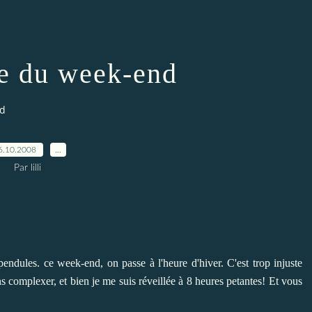
te du week-end
nd
6.10.2008
…
Par lilli
endules. ce week-end, on passe à l'heure d'hiver. C'est trop injuste
s complexer, et bien je me suis réveillée à 8 heures petantes! Et vous