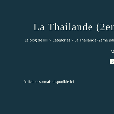
La Thailande (2e
Le blog de lilli
>
Categories
>
La Thailande (2eme par
V
2
Article desormais disponible
ici