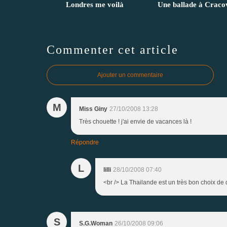
Londres me voilà
Une ballade à Craco
Commenter cet article
Ajouter un commentaire
M
Miss Giny
27/10/2008 13:28
Très chouette ! j'ai envie de vacances là !
Répondre
L
lilli
28/10/2008 07:40
<br /> La Thailande est un très bon choix de de
S
S.G.Woman
26/10/2008 09:06