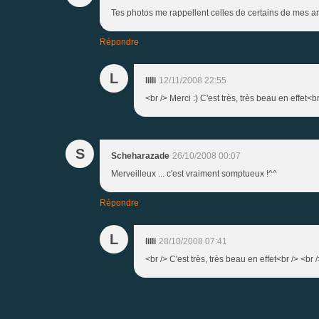
Tes photos me rappellent celles de certains de mes ami
Répondre
L
lilli
12/11/2008 22:55
<br /> Merci :) C'est très, très beau en effet<br
S
Scheharazade
26/10/2008 00:07
Merveilleux ... c'est vraiment somptueux !^^
Répondre
L
lilli
28/10/2008 07:41
<br /> C'est très, très beau en effet<br /> <br /