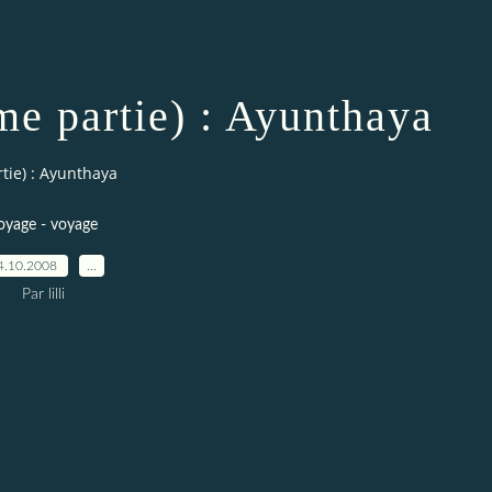
me partie) : Ayunthaya
tie) : Ayunthaya
oyage - voyage
4.10.2008
…
Par lilli