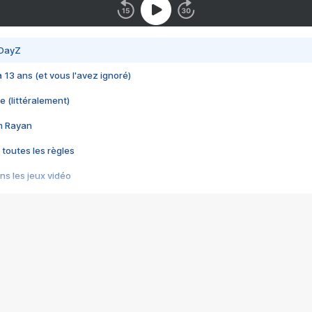
 DayZ
 a 13 ans (et vous l'avez ignoré)
e (littéralement)
im Rayan
 toutes les règles
s les jeux vidéo
us choquant de Rockstar ? - Le scandale BULLY
e plus moche de Steam
du RÊVE tourne au CAUCHEMAR
pendant 8 heures
it… à tort