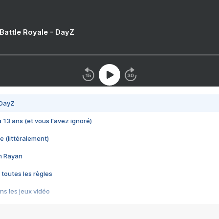
 Battle Royale - DayZ
 DayZ
 a 13 ans (et vous l'avez ignoré)
e (littéralement)
im Rayan
 toutes les règles
s les jeux vidéo
us choquant de Rockstar ? - Le scandale BULLY