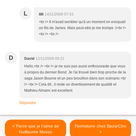
L
lilli
14/11/2008 07:43
<br /> Il m'avait sembler qu'à un moment on evoquait
un fils de James. Mais peut-etre je me trompe :)<br />
<br /> <br />
D
David
12/11/2008 09:21
Hello,<br /> <br /> je ne suis pas aussi enthousiaste que vous
à propos du dernier Bond. Je l'ai trouvé bien trop proche de la
saga Jason Bourne et un peu brouillon dans son scénario.<br
/> <br /> Cela dit , il reste un divertissement de qualité et
Mathieu Almaric est excellent.
Répondre
< Parce que je t'aime de
Heimstone chez BazarChic
Guillaume Musso
>