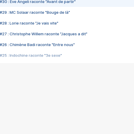
#30 : Eve Angeli raconte "Avant de partir"
#29 : MC Solaar raconte "Bouge de là"
28 : Lorie raconte "Je vais vite"
#27 : Christophe Willem raconte "Jacques a dit"
#26 : Chimène Badi raconte "Entre nous"
#25 : Indochine raconte "3e sexe"
#24 : Zaho raconte "C'est chelou"
#23 : Patrick Bruel raconte "Au café des délices"
#22 : Kyo raconte "Le chemin"
#21 : Nolwenn Leroy raconte "Cassé"
#20 : Patrick Hernandez raconte "Born to be alive"
#19 : Lorie raconte "Près de moi"
#18 : Michael Jones raconte "A nos actes manqués" (avec Jean-Jacque