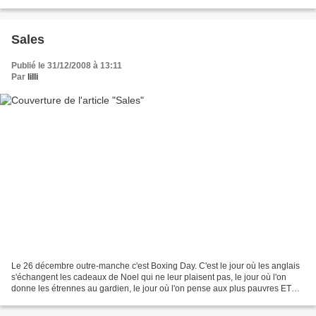
Sales
Publié le 31/12/2008 à 13:11
Par
lilli
Le 26 décembre outre-manche c'est Boxing Day. C'est le jour où les anglais
s'échangent les cadeaux de Noel qui ne leur plaisent pas, le jour où l'on
donne les étrennes au gardien, le jour où l'on pense aux plus pauvres ET
c'est le jour où débute les soldes!!!...