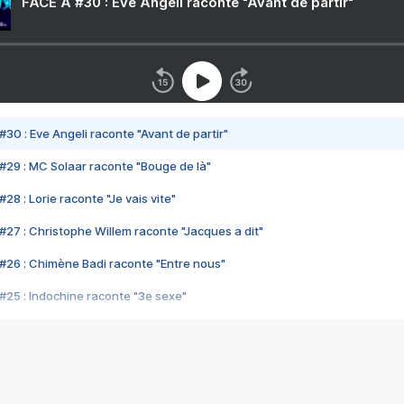
FACE A #30 : Eve Angeli raconte "Avant de partir"
#30 : Eve Angeli raconte "Avant de partir"
#29 : MC Solaar raconte "Bouge de là"
28 : Lorie raconte "Je vais vite"
#27 : Christophe Willem raconte "Jacques a dit"
#26 : Chimène Badi raconte "Entre nous"
#25 : Indochine raconte "3e sexe"
#24 : Zaho raconte "C'est chelou"
#23 : Patrick Bruel raconte "Au café des délices"
#22 : Kyo raconte "Le chemin"