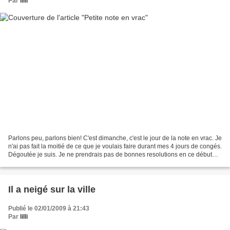
Par
lilli
Parlons peu, parlons bien! C'est dimanche, c'est le jour de la note en vrac. Je
n'ai pas fait la moitié de ce que je voulais faire durant mes 4 jours de congés.
Dégoutée je suis. Je ne prendrais pas de bonnes resolutions en ce début
d'année. J'en avais...
Il a neigé sur la ville
Publié le 02/01/2009 à 21:43
Par
lilli