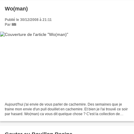
Wo(man)
Publié le 30/12/2008 à 21:11
Par
lilli
Aujourd'hui j'ai envie de vous parler de cachemire. Des semaines que je
traine mon envie d'un pull douillet en cachemire. Et bien je l'ai trouvé ce soir
par hasard. Wo(man) ca vous dit quelque chose ? C'est la collection de
fringues mixtes lancée par...