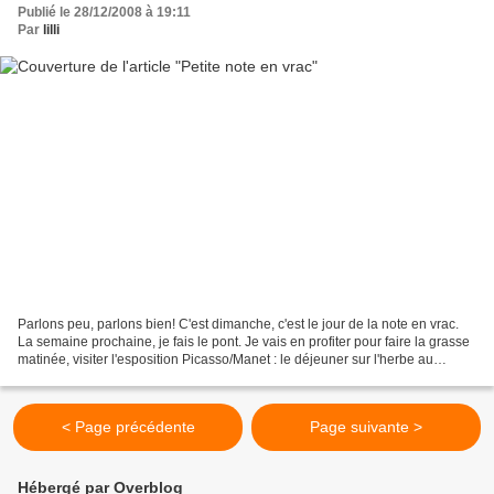
Publié le 28/12/2008 à 19:11
Par
lilli
Parlons peu, parlons bien! C'est dimanche, c'est le jour de la note en vrac.
La semaine prochaine, je fais le pont. Je vais en profiter pour faire la grasse
matinée, visiter l'esposition Picasso/Manet : le déjeuner sur l'herbe au
musée d'Orsay, jouer...
< Page précédente
Page suivante >
Hébergé par Overblog