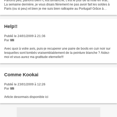
Parlons peu, parlons bien! C'est dimanche, c'est le jour de la note en vrac.
La semaine dernière, je vous disais fièrement ne pas avoir fait les soldes à
Paris (ou si peu) et bien je me suis bien rattrapée au Portugal! Grâce à
CamilleD'essayage, j'ai...
Help!!
Publié le 24/01/2009 à 21:36
Par
lilli
Avec quoi à votre avis, puis-je recuperer une paire de boots en cuir noir sur
lesquelles sont tombés vraisemblablement de la peinture blanche ? Aidez-
moi et vous aurez ma gratitude eternelle!!!
Comme Kookai
Publié le 23/01/2009 à 12:26
Par
lilli
Article desormais disponible ici