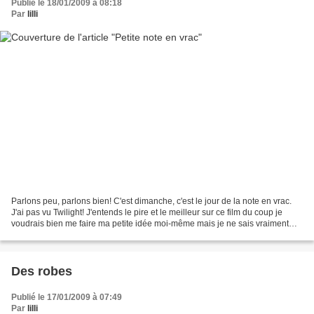
Publié le 18/01/2009 à 08:18
Par
lilli
Parlons peu, parlons bien! C'est dimanche, c'est le jour de la note en vrac.
J'ai pas vu Twilight! J'entends le pire et le meilleur sur ce film du coup je
voudrais bien me faire ma petite idée moi-même mais je ne sais vraiment
pas quand j'aurai le temps...
Des robes
Publié le 17/01/2009 à 07:49
Par
lilli