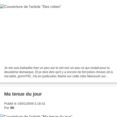
Je me suis balladée hier un peu sur le net voir un peu ce qui restait pour la
deuxième demarque. Et je dois dire qu'il y a encore de fort jolies choses (et à
ma taille, grrrrrr!!!!!). J'ai en particulier, flashé sur cette robe Manoush sur
Brandalley :...
Ma tenue du jour
Publié le 16/01/2009 à 18:41
Par
lilli