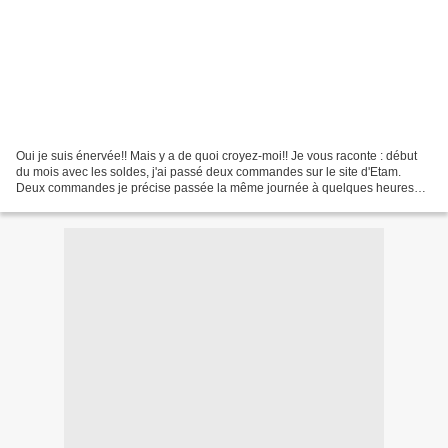
Oui je suis énervée!! Mais y a de quoi croyez-moi!! Je vous raconte : début
du mois avec les soldes, j'ai passé deux commandes sur le site d'Etam.
Deux commandes je précise passée la même journée à quelques heures
d'intervalle (oui bon fallait que je...