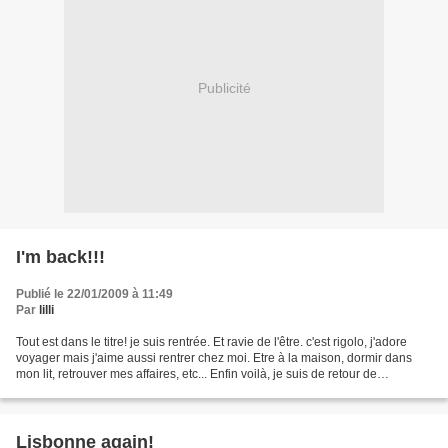
Publicité
I'm back!!!
Publié le 22/01/2009 à 11:49
Par
lilli
Tout est dans le titre! je suis rentrée. Et ravie de l'être. c'est rigolo, j'adore
voyager mais j'aime aussi rentrer chez moi. Etre à la maison, dormir dans
mon lit, retrouver mes affaires, etc... Enfin voilà, je suis de retour de
Lisbonne. Je vous raconterai...
Lisbonne again!