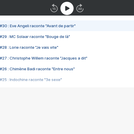
#30 : Eve Angeli raconte "Avant de partir"
#29 : MC Solaar raconte "Bouge de là"
28 : Lorie raconte "Je vais vite"
#27 : Christophe Willem raconte "Jacques a dit"
#26 : Chimène Badi raconte "Entre nous"
#25 : Indochine raconte "3e sexe"
#24 : Zaho raconte "C'est chelou"
#23 : Patrick Bruel raconte "Au café des délices"
#22 : Kyo raconte "Le chemin"
#21 : Nolwenn Leroy raconte "Cassé"
#20 : Patrick Hernandez raconte "Born to be alive"