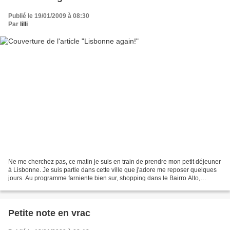
Publié le 19/01/2009 à 08:30
Par
lilli
Ne me cherchez pas, ce matin je suis en train de prendre mon petit déjeuner
à Lisbonne. Je suis partie dans cette ville que j'adore me reposer quelques
jours. Au programme farniente bien sur, shopping dans le Bairro Alto,
dégustation de pasteis à Belem,...
Petite note en vrac