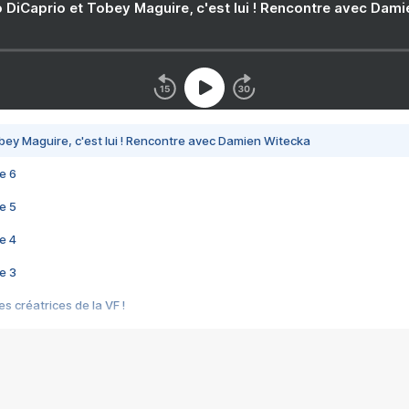
 DiCaprio et Tobey Maguire, c'est lui ! Rencontre avec Dam
bey Maguire, c'est lui ! Rencontre avec Damien Witecka
e 6
e 5
e 4
e 3
s créatrices de la VF !
e 2
e 1
e Mektoub My Love arrive enfin ! Rencontre avec Shaïn Boumedine et Sal