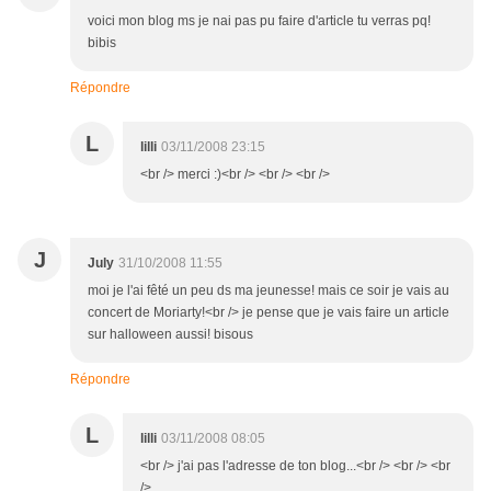
voici mon blog ms je nai pas pu faire d'article tu verras pq!
bibis
Répondre
L
lilli
03/11/2008 23:15
<br /> merci :)<br /> <br /> <br />
J
July
31/10/2008 11:55
moi je l'ai fêté un peu ds ma jeunesse! mais ce soir je vais au
concert de Moriarty!<br /> je pense que je vais faire un article
sur halloween aussi! bisous
Répondre
L
lilli
03/11/2008 08:05
<br /> j'ai pas l'adresse de ton blog...<br /> <br /> <br
/>